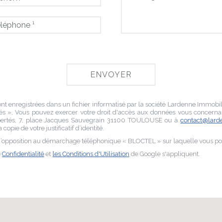
ont enregistrées dans un fichier informatisé par la société
Lardenne Immobil
és », Vous pouvez exercer votre droit d'accès aux données vous concernant 
bertés,
7, place Jacques Sauvegrain 31100 TOULOUSE
ou à
contact@larde
copie de votre justificatif d’identité.
e d’opposition au démarchage téléphonique « BLOCTEL » sur laquelle vous po
e
Confidentialité
et
les Conditions d'Utilisation
de Google s'appliquent.