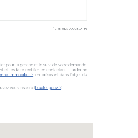
* champs obligatoires
ier
pour la gestion et le suivi de votre demande.
et les faire rectifier en contactant :
Lardenne
nne-immobilier.fr
, en précisant dans l’objet du
uvez vous inscrire (
bloctel.gouv.fr
).