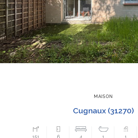
MAISON
cugnaux (31270)
151
6
4
1
1