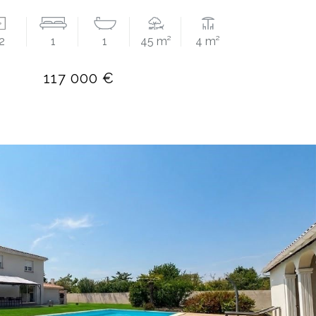
2
1
1
45 m²
4 m²
117 000 €