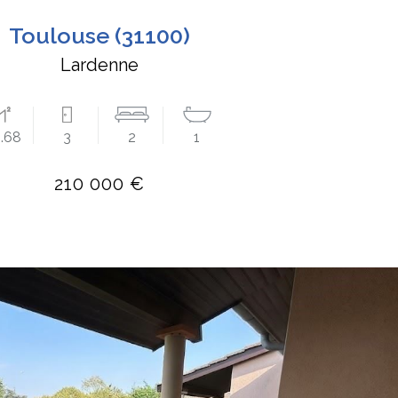
toulouse (31100)
Lardenne
.68
3
2
1
210 000 €