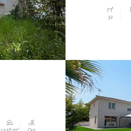
32
1446 m²
Oui