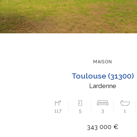
MAISON
toulouse (31300)
Lardenne
117
5
3
1
343 000 €