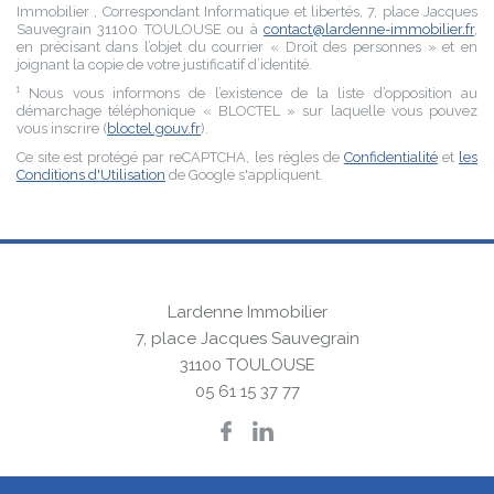
Immobilier
, Correspondant Informatique et libertés,
7, place Jacques
Sauvegrain 31100 TOULOUSE
ou à
contact@lardenne-immobilier.fr
,
en précisant dans l’objet du courrier « Droit des personnes » et en
joignant la copie de votre justificatif d’identité.
¹ Nous vous informons de l’existence de la liste d’opposition au
démarchage téléphonique « BLOCTEL » sur laquelle vous pouvez
vous inscrire (
bloctel.gouv.fr
).
Ce site est protégé par reCAPTCHA, les règles de
Confidentialité
et
les
Conditions d'Utilisation
de Google s'appliquent.
Lardenne Immobilier
7, place Jacques Sauvegrain
31100
TOULOUSE
05 61 15 37 77